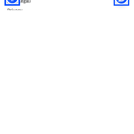
Note legali
Privacy
Privacy (english)
Policy IA
Concorsi
Bilanci
Accesso editor
Accessibilità
Social media policy