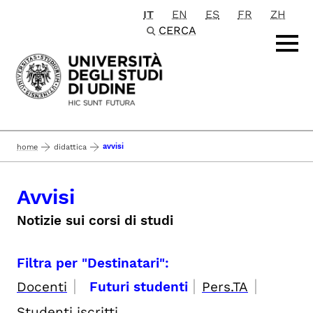
IT
EN
ES
FR
ZH
Passa al contenuto principale
CERCA
avvisi
home
didattica
Avvisi
Notizie sui corsi di studi
Filtra per "Destinatari":
|
|
|
Docenti
Futuri studenti
Pers.TA
Studenti iscritti