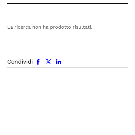
La ricerca non ha prodotto risultati.
facebook
x.com
linkedin
Condividi