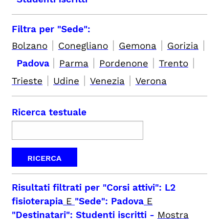
Filtra per "Sede":
|
|
|
|
Bolzano
Conegliano
Gemona
Gorizia
|
|
|
|
Padova
Parma
Pordenone
Trento
|
|
|
Trieste
Udine
Venezia
Verona
Ricerca testuale
Risultati filtrati per
"Corsi attivi": L2
fisioterapia
E
"Sede": Padova
E
"Destinatari": Studenti iscritti
-
Mostra