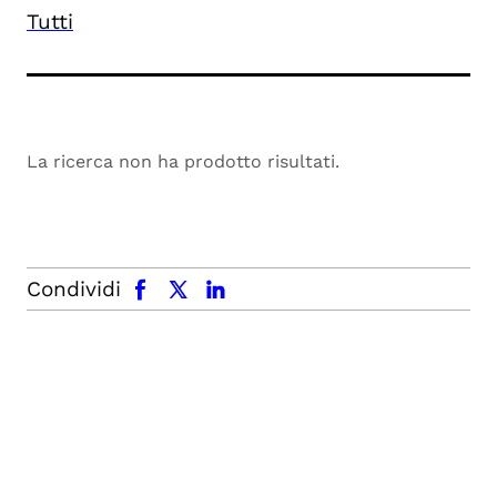
Tutti
La ricerca non ha prodotto risultati.
facebook
x.com
linkedin
Condividi