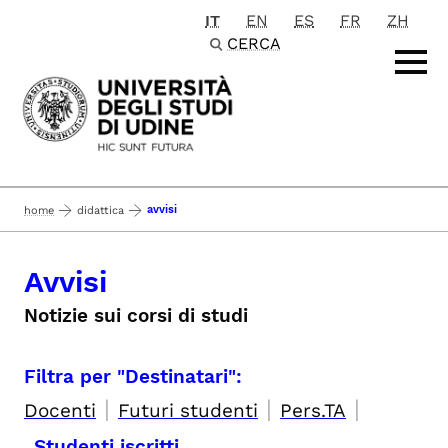
IT
EN
ES
FR
ZH
Passa al contenuto principale
CERCA
avvisi
home
didattica
Avvisi
Notizie sui corsi di studi
Filtra per "Destinatari":
|
|
|
Docenti
Futuri studenti
Pers.TA
Studenti iscritti