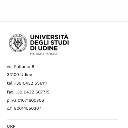
via Palladio 8
33100 Udine
tel +39 0432 556111
fax +39 0432 507715
p.iva 01071600306
c.f. 80014550307
URP