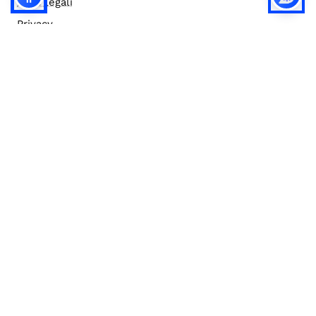
Note legali
Privacy
Privacy (english)
Policy IA
Concorsi
Bilanci
Accesso editor
Accessibilità
Social media policy