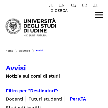
IT
EN
ES
FR
ZH
Passa al contenuto principale
CERCA
avvisi
home
didattica
Avvisi
Notizie sui corsi di studi
Filtra per "Destinatari":
|
|
|
Docenti
Futuri studenti
Pers.TA
Studenti iscritti