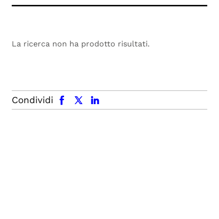
La ricerca non ha prodotto risultati.
facebook
x.com
linkedin
Condividi