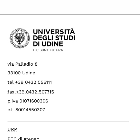
via Palladio 8
33100 Udine
tel +39 0432 556111
fax +39 0432 507715
p.iva 01071600306
c.f. 80014550307
URP
PEC di Ateneo