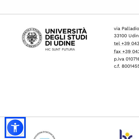
via Palladi
33100 Udin
tel +39 04
fax +39 04
p.iva 0107
c.f. 80014