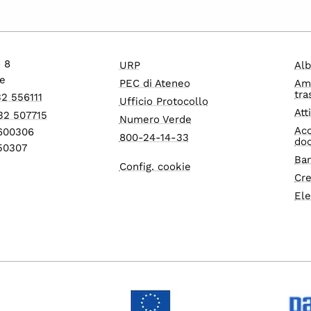
o 8
URP
Alb
e
PEC di Ateneo
Am
tra
32 556111
Ufficio Protocollo
Att
32 507715
Numero Verde
Acc
1600306
800-24-14-33
do
550307
Ban
Config. cookie
Cre
Ele