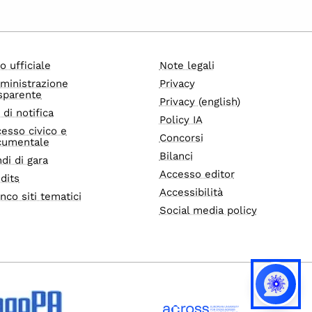
o ufficiale
Note legali
ministrazione
Privacy
sparente
Privacy (english)
i di notifica
Policy IA
esso civico e
Concorsi
cumentale
Bilanci
di di gara
Accesso editor
dits
Accessibilità
nco siti tematici
Social media policy