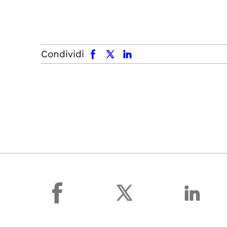
facebook
x.com
linkedin
Condividi
facebook