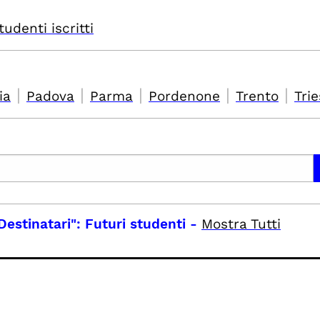
tudenti iscritti
|
|
|
|
|
ia
Padova
Parma
Pordenone
Trento
Trie
Destinatari": Futuri studenti
-
Mostra Tutti