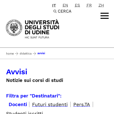
IT
EN
ES
FR
ZH
Passa al contenuto principale
CERCA
avvisi
home
didattica
Avvisi
Notizie sui corsi di studi
Filtra per "Destinatari":
|
|
|
Docenti
Futuri studenti
Pers.TA
Studenti iscritti