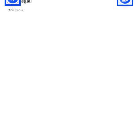
Note legali
Privacy
Privacy (english)
Policy IA
Concorsi
Bilanci
Accesso editor
Accessibilità
Social media policy