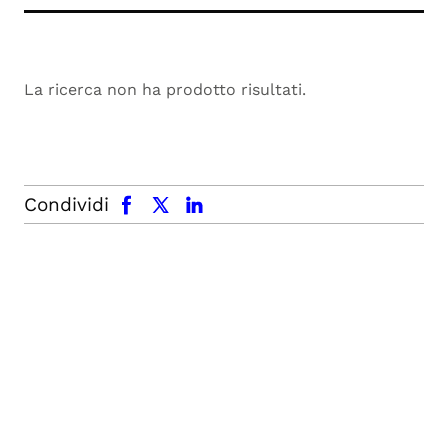
La ricerca non ha prodotto risultati.
facebook
x.com
linkedin
Condividi