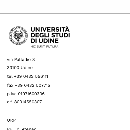
via Palladio 8
33100 Udine
tel +39 0432 556111
fax +39 0432 507715
p.iva 01071600306
c.f. 80014550307
URP
PEC di Ateneo