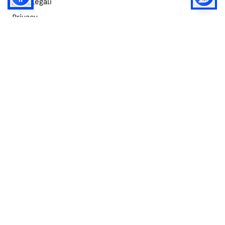
Note legali
Privacy
Privacy (english)
Policy IA
Concorsi
Bilanci
Accesso editor
Accessibilità
Social media policy