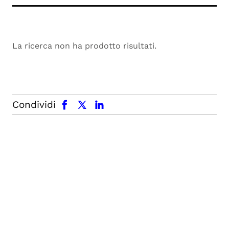
La ricerca non ha prodotto risultati.
facebook
x.com
linkedin
Condividi