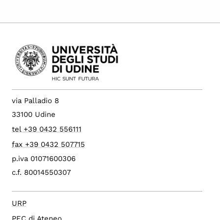
via Palladio 8
33100 Udine
tel +39 0432 556111
fax +39 0432 507715
p.iva 01071600306
c.f. 80014550307
URP
PEC di Ateneo