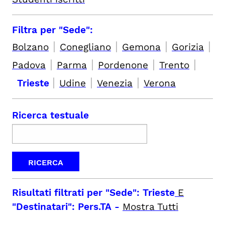
Filtra per "Sede":
|
|
|
|
Bolzano
Conegliano
Gemona
Gorizia
|
|
|
|
Padova
Parma
Pordenone
Trento
|
|
|
Trieste
Udine
Venezia
Verona
Ricerca testuale
Risultati filtrati per
"Sede": Trieste
E
"Destinatari": Pers.TA
-
Mostra Tutti