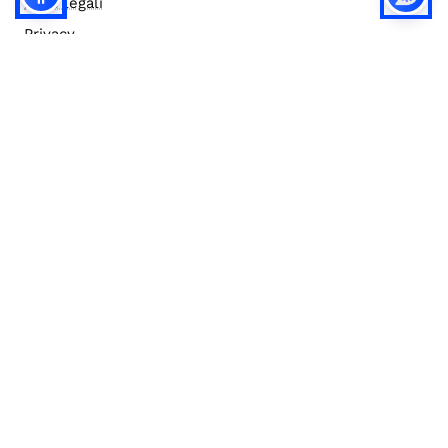
Note legali
Privacy
Privacy (english)
Policy IA
Concorsi
Bilanci
Accesso editor
Accessibilità
Social media policy