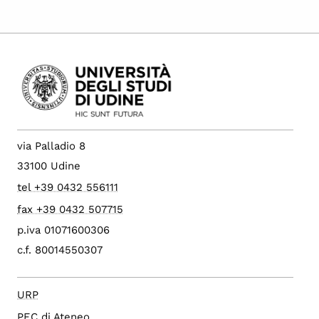
via Palladio 8
33100 Udine
tel +39 0432 556111
fax +39 0432 507715
p.iva 01071600306
c.f. 80014550307
URP
PEC di Ateneo