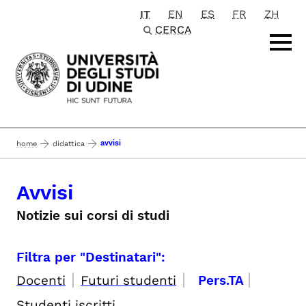
IT
EN
ES
FR
ZH
Passa al contenuto principale
CERCA
avvisi
home
didattica
Avvisi
Notizie sui corsi di studi
Filtra per "Destinatari":
|
|
|
Docenti
Futuri studenti
Pers.TA
Studenti iscritti