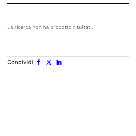
La ricerca non ha prodotto risultati.
facebook
x.com
linkedin
Condividi