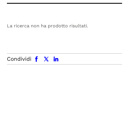
La ricerca non ha prodotto risultati.
facebook
x.com
linkedin
Condividi