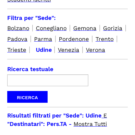
Filtra per "Sede":
|
|
|
|
Bolzano
Conegliano
Gemona
Gorizia
|
|
|
|
Padova
Parma
Pordenone
Trento
|
|
|
Trieste
Udine
Venezia
Verona
Ricerca testuale
Risultati filtrati per
"Sede": Udine
E
"Destinatari": Pers.TA
-
Mostra Tutti