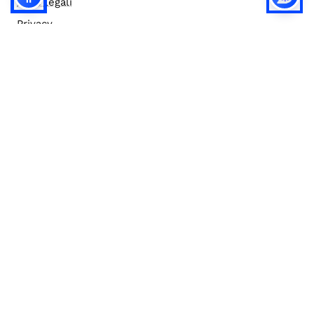
Note legali
Privacy
Privacy (english)
Policy IA
Concorsi
Bilanci
Accesso editor
Accessibilità
Social media policy