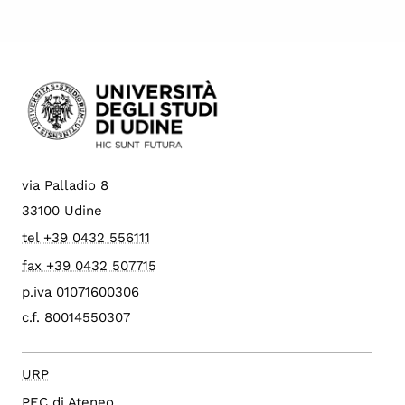
via Palladio 8
33100 Udine
tel +39 0432 556111
fax +39 0432 507715
p.iva 01071600306
c.f. 80014550307
URP
PEC di Ateneo