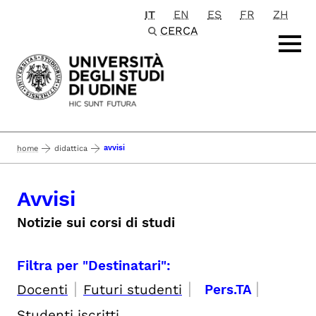
IT
EN
ES
FR
ZH
Passa al contenuto principale
CERCA
avvisi
home
didattica
Avvisi
Notizie sui corsi di studi
Filtra per "Destinatari":
|
|
|
Docenti
Futuri studenti
Pers.TA
Studenti iscritti