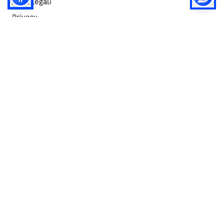
Note legali
Privacy
Privacy (english)
Policy IA
Concorsi
Bilanci
Accesso editor
Accessibilità
Social media policy