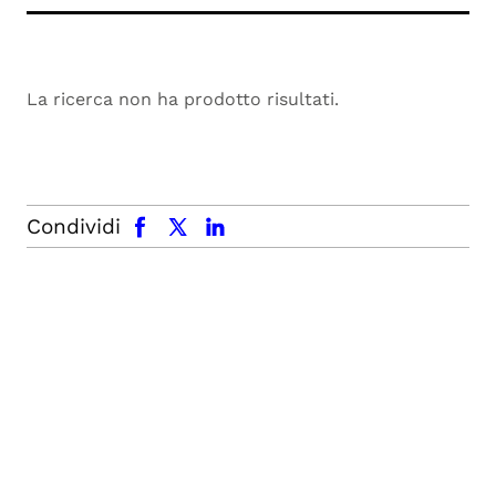
La ricerca non ha prodotto risultati.
facebook
x.com
linkedin
Condividi