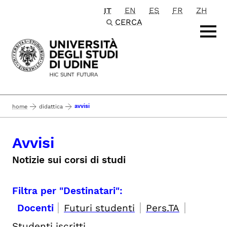
IT
EN
ES
FR
ZH
Passa al contenuto principale
CERCA
avvisi
home
didattica
Avvisi
Notizie sui corsi di studi
Filtra per "Destinatari":
|
|
|
Docenti
Futuri studenti
Pers.TA
Studenti iscritti