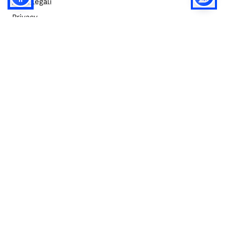
Note legali
Privacy
Privacy (english)
Policy IA
Concorsi
Bilanci
Accesso editor
Accessibilità
Social media policy