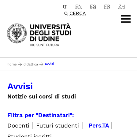
IT
EN
ES
FR
ZH
Passa al contenuto principale
CERCA
avvisi
home
didattica
Avvisi
Notizie sui corsi di studi
Filtra per "Destinatari":
|
|
|
Docenti
Futuri studenti
Pers.TA
Studenti iscritti