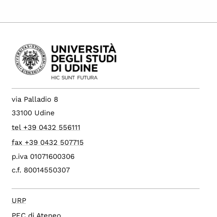
via Palladio 8
33100 Udine
tel +39 0432 556111
fax +39 0432 507715
p.iva 01071600306
c.f. 80014550307
URP
PEC di Ateneo