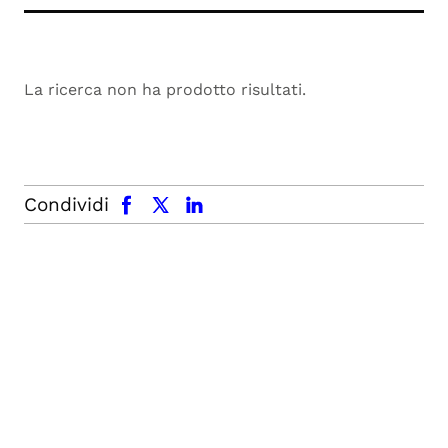
La ricerca non ha prodotto risultati.
facebook
x.com
linkedin
Condividi