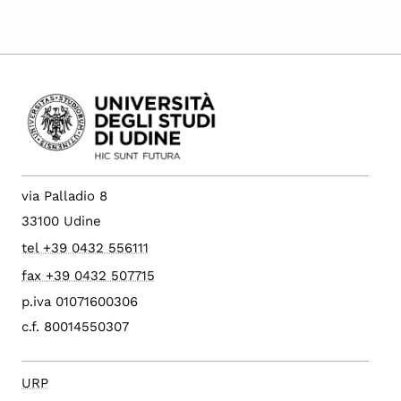
via Palladio 8
33100 Udine
tel +39 0432 556111
fax +39 0432 507715
p.iva 01071600306
c.f. 80014550307
URP