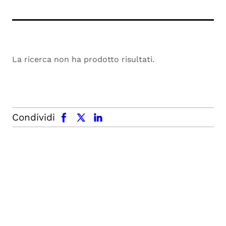
La ricerca non ha prodotto risultati.
facebook
x.com
linkedin
Condividi