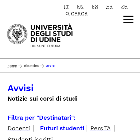
IT
EN
ES
FR
ZH
Passa al contenuto principale
CERCA
avvisi
home
didattica
Avvisi
Notizie sui corsi di studi
Filtra per "Destinatari":
|
|
|
Docenti
Futuri studenti
Pers.TA
Studenti iscritti