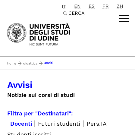
IT
EN
ES
FR
ZH
Passa al contenuto principale
CERCA
avvisi
home
didattica
Avvisi
Notizie sui corsi di studi
Filtra per "Destinatari":
|
|
|
Docenti
Futuri studenti
Pers.TA
Studenti iscritti