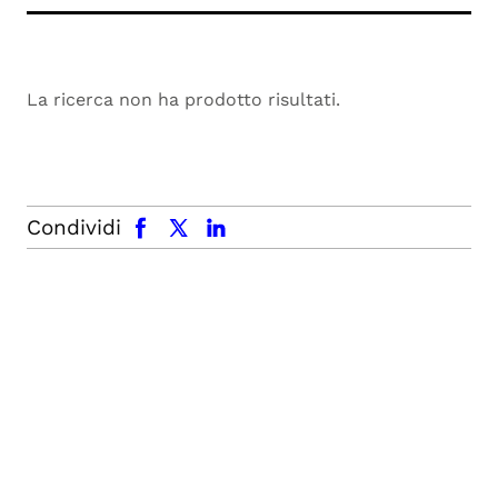
La ricerca non ha prodotto risultati.
facebook
x.com
linkedin
Condividi