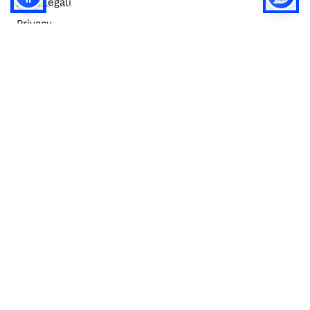
Note legali
Privacy
Privacy (english)
Policy IA
Concorsi
Bilanci
Accesso editor
Accessibilità
Social media policy