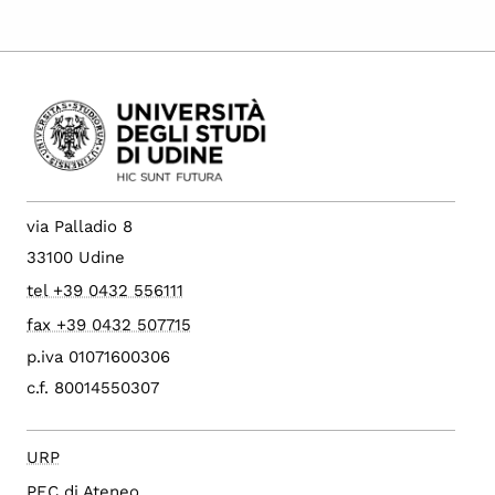
via Palladio 8
33100 Udine
tel +39 0432 556111
fax +39 0432 507715
p.iva 01071600306
c.f. 80014550307
URP
PEC di Ateneo