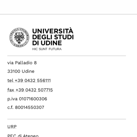
via Palladio 8
33100 Udine
tel +39 0432 556111
fax +39 0432 507715
p.iva 01071600306
c.f. 80014550307
URP
PEC di Ateneo