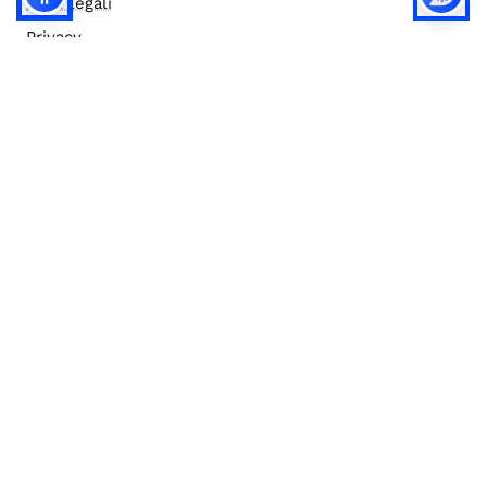
Note legali
Privacy
Privacy (english)
Policy IA
Concorsi
Bilanci
Accesso editor
Accessibilità
Social media policy