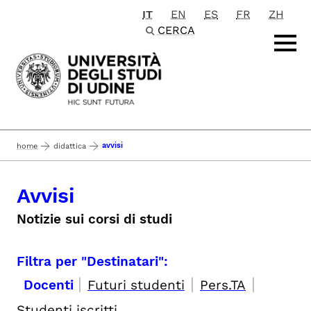
IT
EN
ES
FR
ZH
Passa al contenuto principale
CERCA
avvisi
home
didattica
Avvisi
Notizie sui corsi di studi
Filtra per "Destinatari":
|
|
|
Docenti
Futuri studenti
Pers.TA
Studenti iscritti