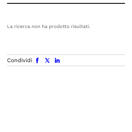
La ricerca non ha prodotto risultati.
facebook
x.com
linkedin
Condividi