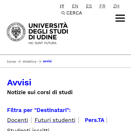
IT
EN
ES
FR
ZH
Passa al contenuto principale
CERCA
avvisi
home
didattica
Avvisi
Notizie sui corsi di studi
Filtra per "Destinatari":
|
|
|
Docenti
Futuri studenti
Pers.TA
Studenti iscritti