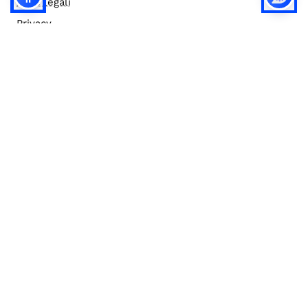
Note legali
Privacy
Privacy (english)
Policy IA
Concorsi
Bilanci
Accesso editor
Accessibilità
Social media policy