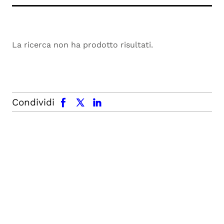
La ricerca non ha prodotto risultati.
facebook
x.com
linkedin
Condividi