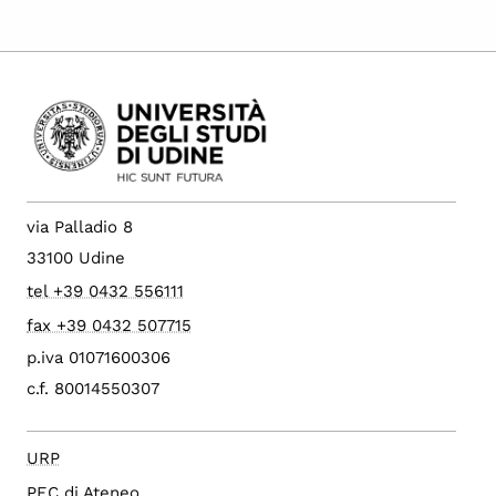
via Palladio 8
33100 Udine
tel +39 0432 556111
fax +39 0432 507715
p.iva 01071600306
c.f. 80014550307
URP
PEC di Ateneo