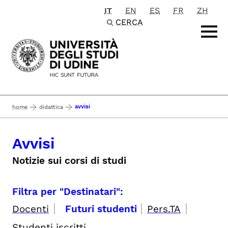
IT
EN
ES
FR
ZH
Passa al contenuto principale
CERCA
avvisi
home
didattica
Avvisi
Notizie sui corsi di studi
Filtra per "Destinatari":
|
|
|
Docenti
Futuri studenti
Pers.TA
Studenti iscritti