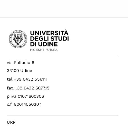
via Palladio 8
33100 Udine
tel +39 0432 556111
fax +39 0432 507715
p.iva 01071600306
c.f. 80014550307
URP