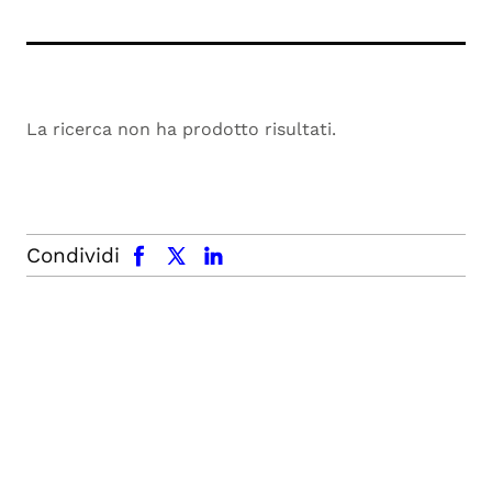
La ricerca non ha prodotto risultati.
facebook
x.com
linkedin
Condividi