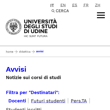
IT
EN
ES
FR
ZH
Passa al contenuto principale
CERCA
avvisi
home
didattica
Avvisi
Notizie sui corsi di studi
Filtra per "Destinatari":
|
|
|
Docenti
Futuri studenti
Pers.TA
Studenti iscritti