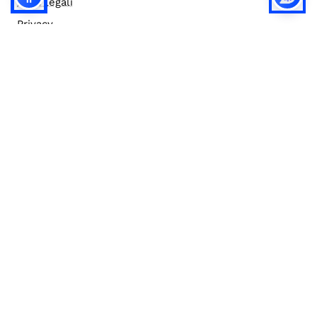
Note legali
Privacy
Privacy (english)
Policy IA
Concorsi
Bilanci
Accesso editor
Accessibilità
Social media policy