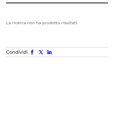
La ricerca non ha prodotto risultati.
facebook
x.com
linkedin
Condividi