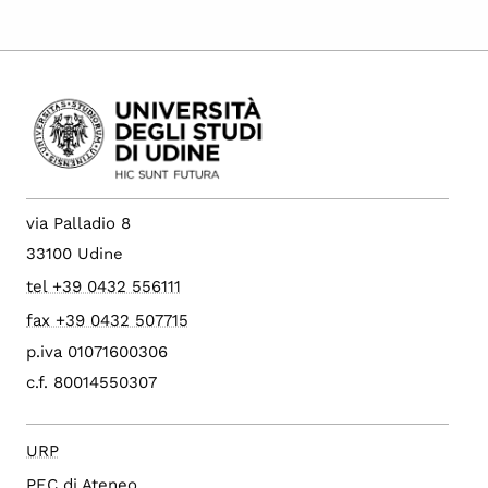
via Palladio 8
33100 Udine
tel +39 0432 556111
fax +39 0432 507715
p.iva 01071600306
c.f. 80014550307
URP
PEC di Ateneo