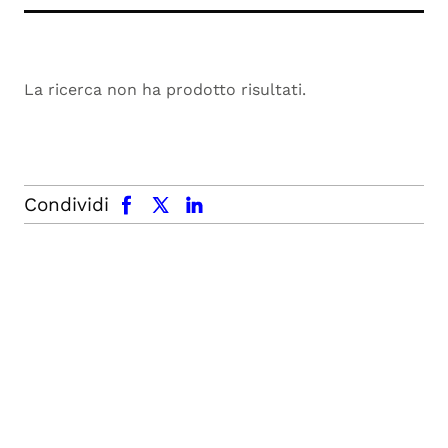
La ricerca non ha prodotto risultati.
facebook
x.com
linkedin
Condividi