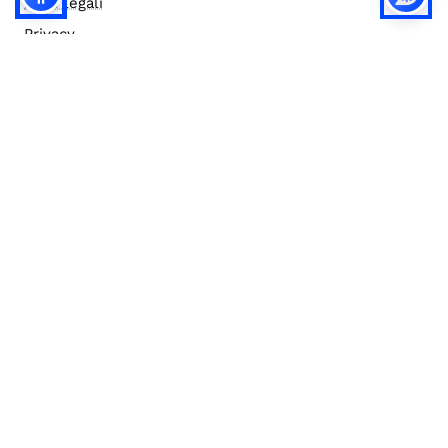
Note legali
Privacy
Privacy (english)
Policy IA
Concorsi
Bilanci
Accesso editor
Accessibilità
Social media policy