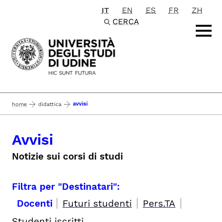
IT
EN
ES
FR
ZH
Passa al contenuto principale
CERCA
avvisi
home
didattica
Avvisi
Notizie sui corsi di studi
Filtra per "Destinatari":
|
|
|
Docenti
Futuri studenti
Pers.TA
Studenti iscritti