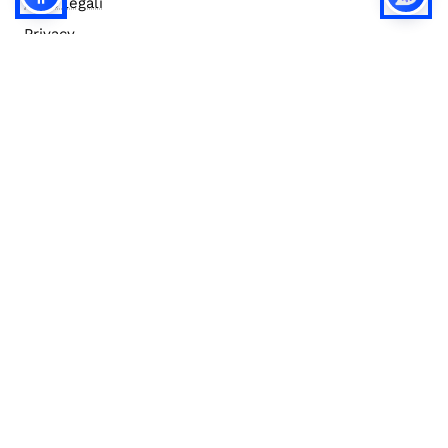
Note legali
Privacy
Privacy (english)
Policy IA
Concorsi
Bilanci
Accesso editor
Accessibilità
Social media policy