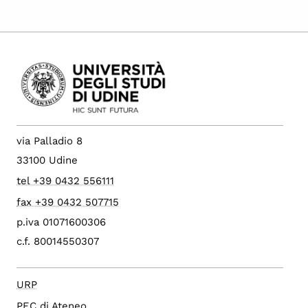
via Palladio 8
33100 Udine
tel +39 0432 556111
fax +39 0432 507715
p.iva 01071600306
c.f. 80014550307
URP
PEC di Ateneo