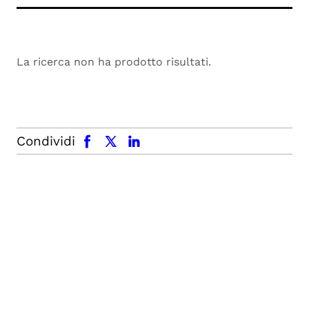
La ricerca non ha prodotto risultati.
facebook
x.com
linkedin
Condividi