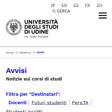
IT
EN
ES
FR
ZH
Passa al contenuto principale
CERCA
avvisi
home
didattica
Avvisi
Notizie sui corsi di studi
Filtra per "Destinatari":
|
|
|
Docenti
Futuri studenti
Pers.TA
Studenti iscritti