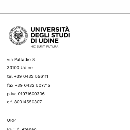
via Palladio 8
33100 Udine
tel +39 0432 556111
fax +39 0432 507715
p.iva 01071600306
c.f. 80014550307
URP
PEC di Ateneo