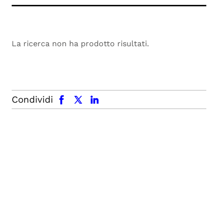
La ricerca non ha prodotto risultati.
facebook
x.com
linkedin
Condividi