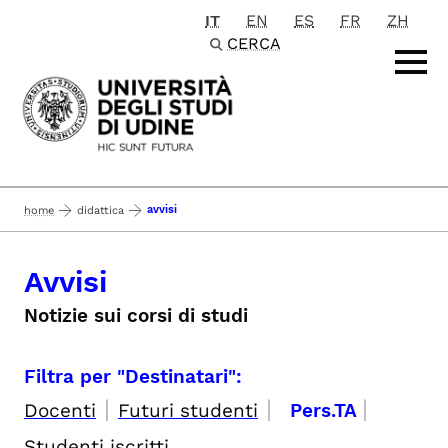
IT
EN
ES
FR
ZH
Passa al contenuto principale
CERCA
avvisi
home
didattica
Avvisi
Notizie sui corsi di studi
Filtra per "Destinatari":
|
|
|
Docenti
Futuri studenti
Pers.TA
Studenti iscritti