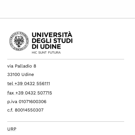
via Palladio 8
33100 Udine
tel +39 0432 556111
fax +39 0432 507715
p.iva 01071600306
c.f. 80014550307
URP