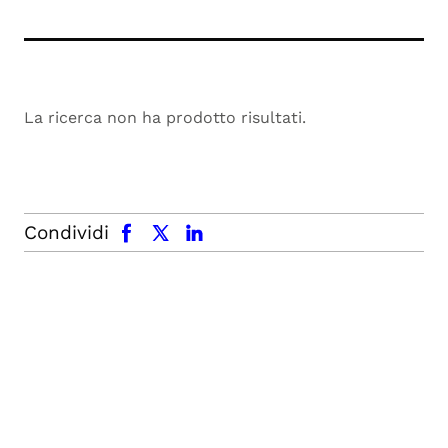
La ricerca non ha prodotto risultati.
facebook
x.com
linkedin
Condividi