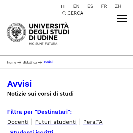
IT
EN
ES
FR
ZH
Passa al contenuto principale
CERCA
avvisi
home
didattica
Avvisi
Notizie sui corsi di studi
Filtra per "Destinatari":
|
|
|
Docenti
Futuri studenti
Pers.TA
Studenti iscritti