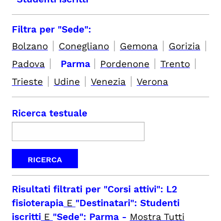
Filtra per "Sede":
|
|
|
|
Bolzano
Conegliano
Gemona
Gorizia
|
|
|
|
Padova
Parma
Pordenone
Trento
|
|
|
Trieste
Udine
Venezia
Verona
Ricerca testuale
Risultati filtrati per
"Corsi attivi": L2
fisioterapia
E
"Destinatari": Studenti
iscritti
E
"Sede": Parma
-
Mostra Tutti