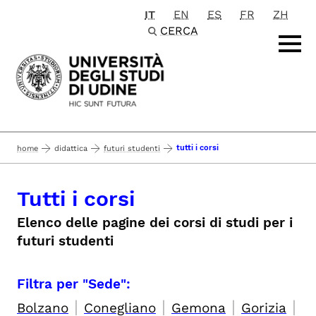
IT
EN
ES
FR
ZH
Passa al contenuto principale
CERCA
tutti i corsi
home
didattica
futuri studenti
Tutti i corsi
Elenco delle pagine dei corsi di studi per i
futuri studenti
Filtra per "Sede":
|
|
|
|
Bolzano
Conegliano
Gemona
Gorizia