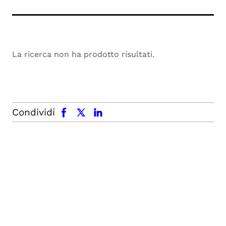
La ricerca non ha prodotto risultati.
facebook
x.com
linkedin
Condividi