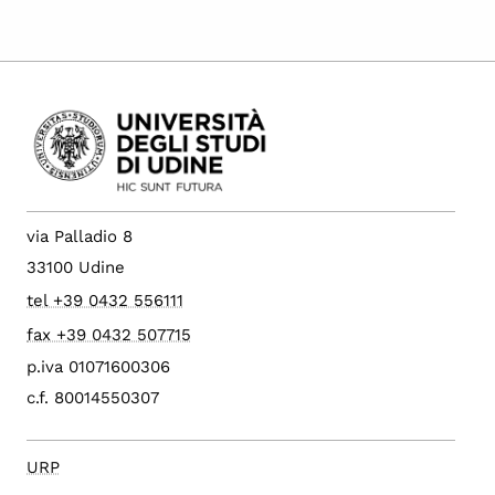
via Palladio 8
33100 Udine
tel +39 0432 556111
fax +39 0432 507715
p.iva 01071600306
c.f. 80014550307
URP