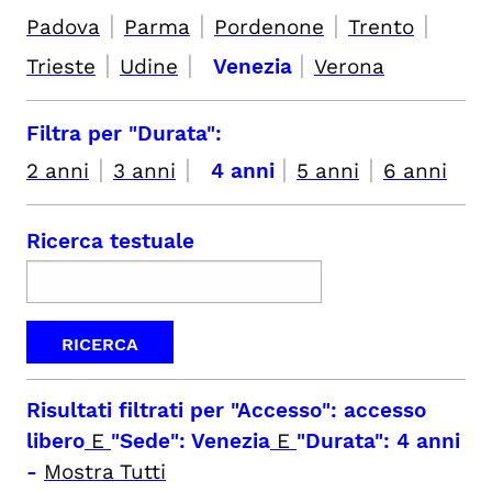
|
|
|
|
Padova
Parma
Pordenone
Trento
|
|
|
Trieste
Udine
Venezia
Verona
Filtra per "Durata":
|
|
|
|
2 anni
3 anni
4 anni
5 anni
6 anni
Ricerca testuale
Risultati filtrati per
"Accesso": accesso
libero
E
"Sede": Venezia
E
"Durata": 4 anni
-
Mostra Tutti