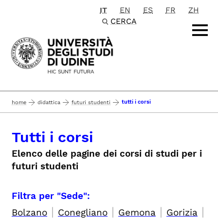
IT
EN
ES
FR
ZH
Passa al contenuto principale
CERCA
tutti i corsi
home
didattica
futuri studenti
Tutti i corsi
Elenco delle pagine dei corsi di studi per i
futuri studenti
Filtra per "Sede":
|
|
|
|
Bolzano
Conegliano
Gemona
Gorizia