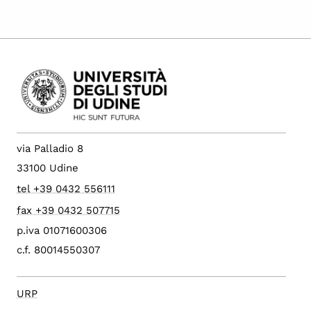
via Palladio 8
33100 Udine
tel +39 0432 556111
fax +39 0432 507715
p.iva 01071600306
c.f. 80014550307
URP