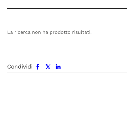
La ricerca non ha prodotto risultati.
facebook
x.com
linkedin
Condividi