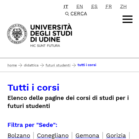
IT
EN
ES
FR
ZH
Passa al contenuto principale
CERCA
tutti i corsi
home
didattica
futuri studenti
Tutti i corsi
Elenco delle pagine dei corsi di studi per i
futuri studenti
Filtra per "Sede":
|
|
|
|
Bolzano
Conegliano
Gemona
Gorizia