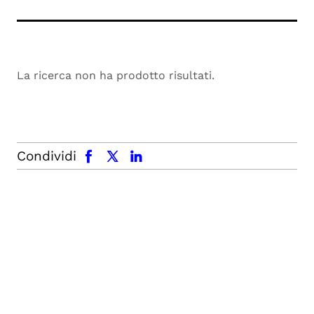
La ricerca non ha prodotto risultati.
facebook
x.com
linkedin
Condividi