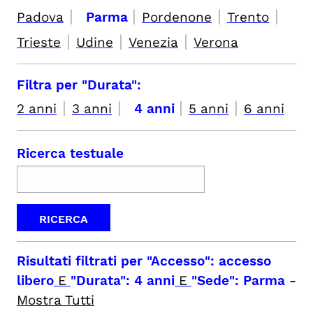
|
|
|
|
Padova
Parma
Pordenone
Trento
|
|
|
Trieste
Udine
Venezia
Verona
Filtra per "Durata":
|
|
|
|
2 anni
3 anni
4 anni
5 anni
6 anni
Ricerca testuale
Risultati filtrati per
"Accesso": accesso
libero
E
"Durata": 4 anni
E
"Sede": Parma
-
Mostra Tutti