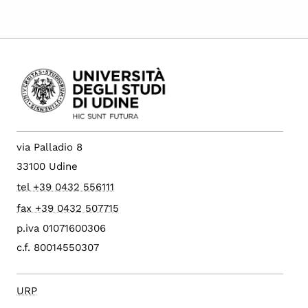
via Palladio 8
33100 Udine
tel +39 0432 556111
fax +39 0432 507715
p.iva 01071600306
c.f. 80014550307
URP