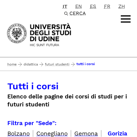
IT
EN
ES
FR
ZH
Passa al contenuto principale
CERCA
tutti i corsi
home
didattica
futuri studenti
Tutti i corsi
Elenco delle pagine dei corsi di studi per i
futuri studenti
Filtra per "Sede":
|
|
|
Bolzano
Conegliano
Gemona
Gorizia