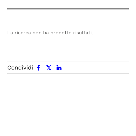
La ricerca non ha prodotto risultati.
facebook
x.com
linkedin
Condividi