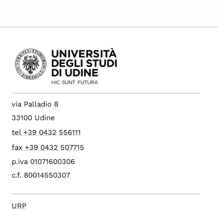
via Palladio 8
33100 Udine
tel +39 0432 556111
fax +39 0432 507715
p.iva 01071600306
c.f. 80014550307
URP