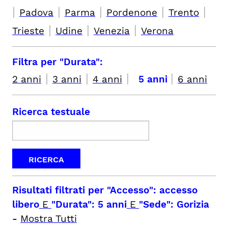
|
|
|
|
|
Padova
Parma
Pordenone
Trento
|
|
|
Trieste
Udine
Venezia
Verona
Filtra per "Durata":
|
|
|
|
2 anni
3 anni
4 anni
5 anni
6 anni
Ricerca testuale
Risultati filtrati per
"Accesso": accesso
libero
E
"Durata": 5 anni
E
"Sede": Gorizia
-
Mostra Tutti