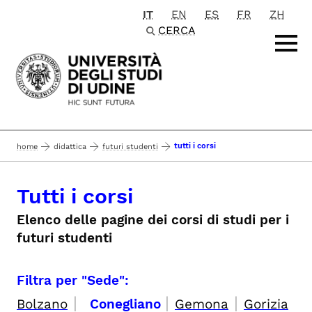
IT
EN
ES
FR
ZH
Passa al contenuto principale
CERCA
tutti i corsi
home
didattica
futuri studenti
Tutti i corsi
Elenco delle pagine dei corsi di studi per i
futuri studenti
Filtra per "Sede":
|
|
|
Bolzano
Conegliano
Gemona
Gorizia