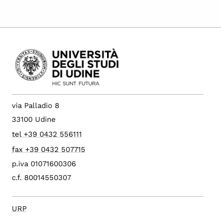
via Palladio 8
33100 Udine
tel +39 0432 556111
fax +39 0432 507715
p.iva 01071600306
c.f. 80014550307
URP