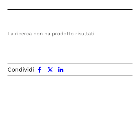
La ricerca non ha prodotto risultati.
facebook
x.com
linkedin
Condividi