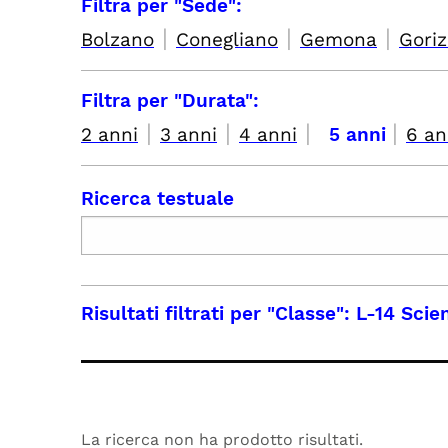
Filtra per "Sede":
|
|
|
Bolzano
Conegliano
Gemona
Goriz
Filtra per "Durata":
|
|
|
|
2 anni
3 anni
4 anni
5 anni
6 an
Ricerca testuale
Risultati filtrati per
"Classe": L-14 Scien
La ricerca non ha prodotto risultati.