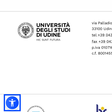
via Palladi
33100 Udin
tel +39 04
fax +39 04
p.iva 0107
c.f. 80014