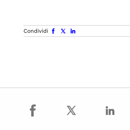
facebook
x.com
linkedin
Condividi
facebook