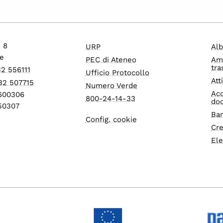
o 8
URP
Alb
e
PEC di Ateneo
Am
tra
32 556111
Ufficio Protocollo
Att
32 507715
Numero Verde
Acc
1600306
800-24-14-33
do
550307
Ban
Config. cookie
Cre
Ele