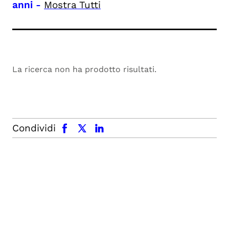
anni
-
Mostra Tutti
La ricerca non ha prodotto risultati.
facebook
x.com
linkedin
Condividi