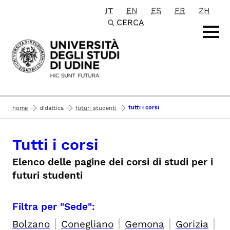
IT
EN
ES
FR
ZH
Passa al contenuto principale
CERCA
tutti i corsi
home
didattica
futuri studenti
Tutti i corsi
Elenco delle pagine dei corsi di studi per i
futuri studenti
Filtra per "Sede":
|
|
|
|
Bolzano
Conegliano
Gemona
Gorizia