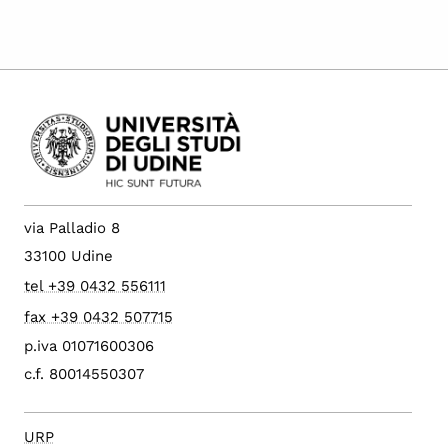
via Palladio 8
33100 Udine
tel +39 0432 556111
fax +39 0432 507715
p.iva 01071600306
c.f. 80014550307
URP