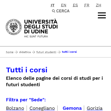
IT
EN
ES
FR
ZH
Passa al contenuto principale
CERCA
tutti i corsi
home
didattica
futuri studenti
Tutti i corsi
Elenco delle pagine dei corsi di studi per i
futuri studenti
Filtra per "Sede":
|
|
|
Bolzano
Conegliano
Gemona
Gorizia