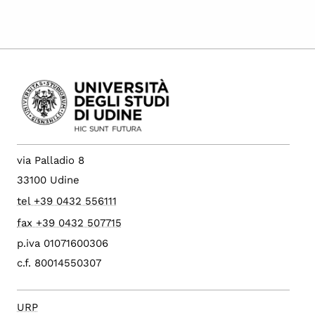
via Palladio 8
33100 Udine
tel +39 0432 556111
fax +39 0432 507715
p.iva 01071600306
c.f. 80014550307
URP