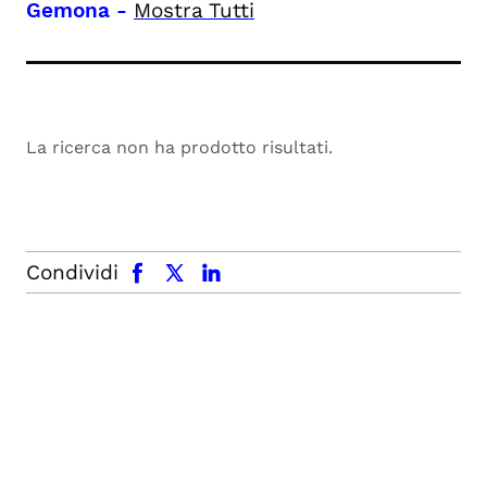
Gemona
-
Mostra Tutti
La ricerca non ha prodotto risultati.
facebook
x.com
linkedin
Condividi