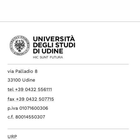
via Palladio 8
33100 Udine
tel +39 0432 556111
fax +39 0432 507715
p.iva 01071600306
c.f. 80014550307
URP