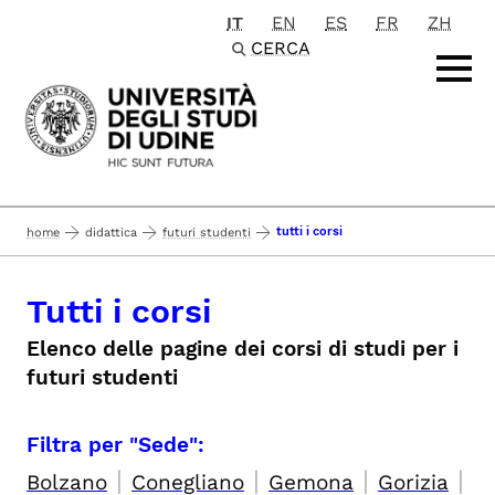
IT
EN
ES
FR
ZH
Passa al contenuto principale
CERCA
tutti i corsi
home
didattica
futuri studenti
Tutti i corsi
Elenco delle pagine dei corsi di studi per i
futuri studenti
Filtra per "Sede":
|
|
|
|
Bolzano
Conegliano
Gemona
Gorizia