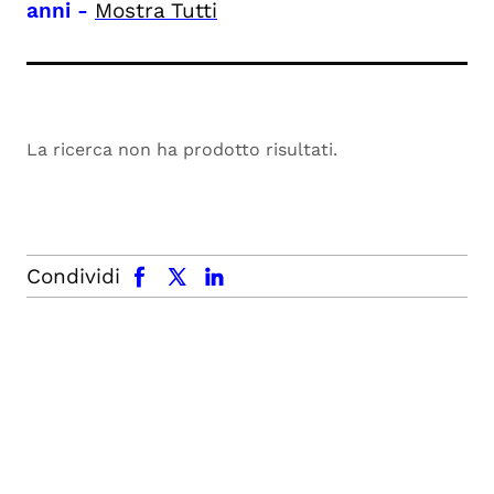
anni
-
Mostra Tutti
La ricerca non ha prodotto risultati.
facebook
x.com
linkedin
Condividi