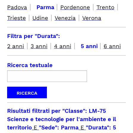
|
|
|
|
Padova
Parma
Pordenone
Trento
|
|
|
Trieste
Udine
Venezia
Verona
Filtra per "Durata":
|
|
|
|
2 anni
3 anni
4 anni
5 anni
6 anni
Ricerca testuale
Risultati filtrati per
"Classe": LM-75
Scienze e tecnologie per l'ambiente e il
territorio
E
"Sede": Parma
E
"Durata": 5