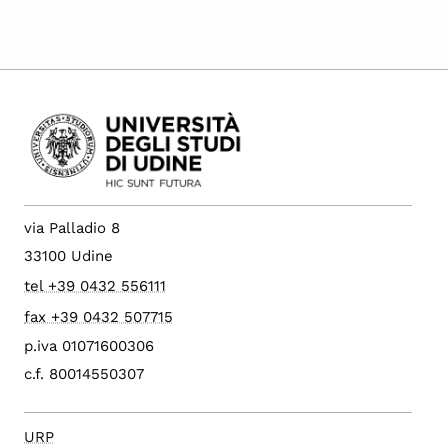
via Palladio 8
33100 Udine
tel +39 0432 556111
fax +39 0432 507715
p.iva 01071600306
c.f. 80014550307
URP