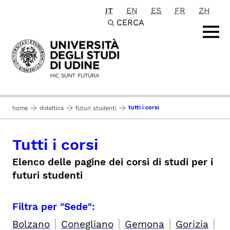
IT
EN
ES
FR
ZH
Passa al contenuto principale
CERCA
tutti i corsi
home
didattica
futuri studenti
Tutti i corsi
Elenco delle pagine dei corsi di studi per i
futuri studenti
Filtra per "Sede":
|
|
|
|
Bolzano
Conegliano
Gemona
Gorizia