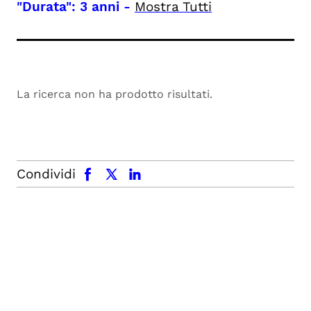
"Durata": 3 anni
-
Mostra Tutti
La ricerca non ha prodotto risultati.
facebook
x.com
linkedin
Condividi