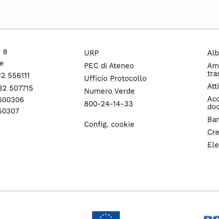
o 8
URP
Alb
e
PEC di Ateneo
Am
tra
32 556111
Ufficio Protocollo
Att
32 507715
Numero Verde
Acc
1600306
800-24-14-33
do
550307
Ban
Config. cookie
Cre
Ele