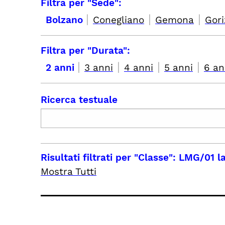
Filtra per "Sede":
|
|
|
Bolzano
Conegliano
Gemona
Gori
Filtra per "Durata":
|
|
|
|
2 anni
3 anni
4 anni
5 anni
6 an
Ricerca testuale
Risultati filtrati per
"Classe": LMG/01 la
Mostra Tutti