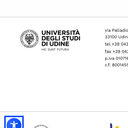
via Palladi
33100 Udin
tel +39 04
fax +39 04
p.iva 0107
c.f. 80014