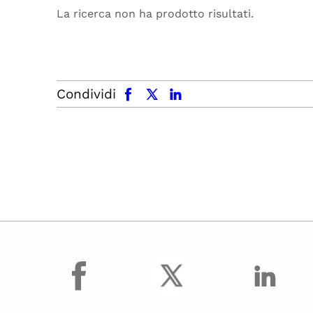
La ricerca non ha prodotto risultati.
facebook
x.com
linkedin
Condividi
facebook