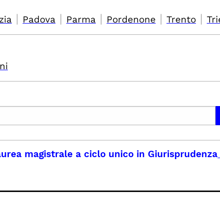
|
|
|
|
|
zia
Padova
Parma
Pordenone
Trento
Tri
ni
urea magistrale a ciclo unico in Giurisprudenza