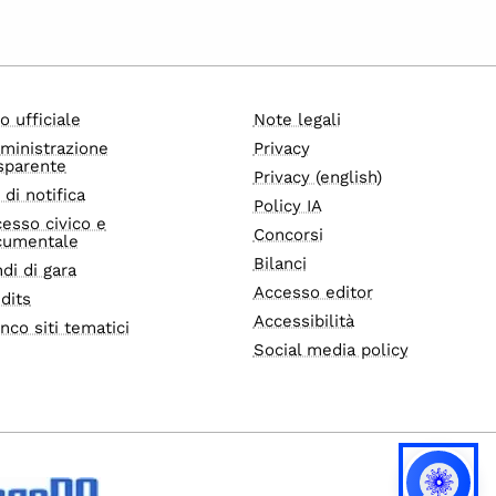
o ufficiale
Note legali
ministrazione
Privacy
sparente
Privacy (english)
i di notifica
Policy IA
esso civico e
Concorsi
cumentale
Bilanci
di di gara
Accesso editor
dits
Accessibilità
nco siti tematici
Social media policy