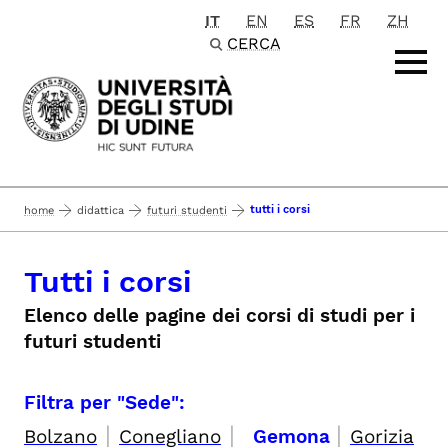
IT
EN
ES
FR
ZH
Passa al contenuto principale
CERCA
tutti i corsi
home
didattica
futuri studenti
Tutti i corsi
Elenco delle pagine dei corsi di studi per i
futuri studenti
Filtra per "Sede":
|
|
|
Bolzano
Conegliano
Gemona
Gorizia