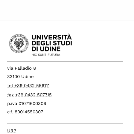
via Palladio 8
33100 Udine
tel +39 0432 556111
fax +39 0432 507715
p.iva 01071600306
c.f. 80014550307
URP