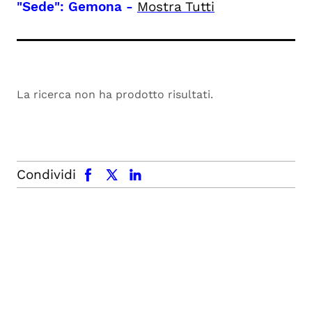
"Sede": Gemona
-
Mostra Tutti
La ricerca non ha prodotto risultati.
facebook
x.com
linkedin
Condividi