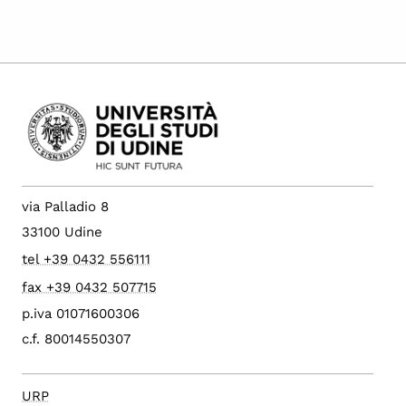
via Palladio 8
33100 Udine
tel +39 0432 556111
fax +39 0432 507715
p.iva 01071600306
c.f. 80014550307
URP