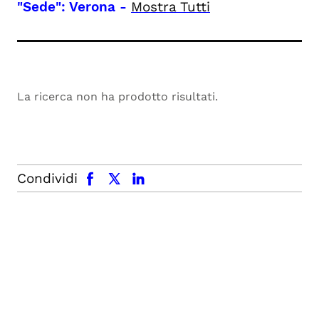
"Sede": Verona
-
Mostra Tutti
La ricerca non ha prodotto risultati.
facebook
x.com
linkedin
Condividi