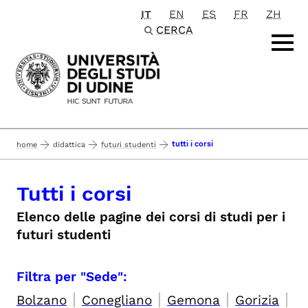
IT
EN
ES
FR
ZH
Passa al contenuto principale
CERCA
tutti i corsi
home
didattica
futuri studenti
Tutti i corsi
Elenco delle pagine dei corsi di studi per i
futuri studenti
Filtra per "Sede":
|
|
|
|
Bolzano
Conegliano
Gemona
Gorizia