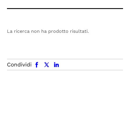
La ricerca non ha prodotto risultati.
facebook
x.com
linkedin
Condividi