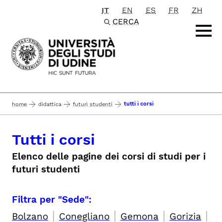
IT
EN
ES
FR
ZH
Passa al contenuto principale
CERCA
tutti i corsi
home
didattica
futuri studenti
Tutti i corsi
Elenco delle pagine dei corsi di studi per i
futuri studenti
Filtra per "Sede":
|
|
|
|
Bolzano
Conegliano
Gemona
Gorizia