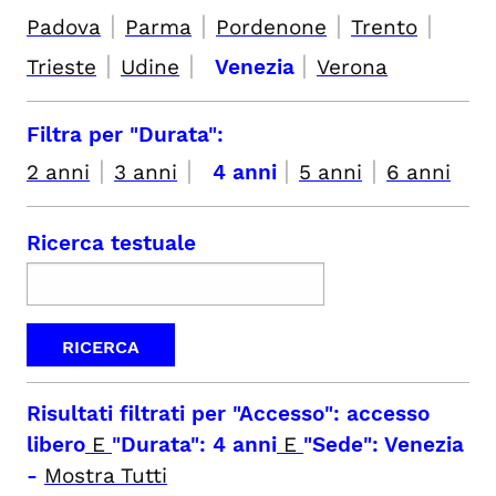
|
|
|
|
Padova
Parma
Pordenone
Trento
|
|
|
Trieste
Udine
Venezia
Verona
Filtra per "Durata":
|
|
|
|
2 anni
3 anni
4 anni
5 anni
6 anni
Ricerca testuale
Risultati filtrati per
"Accesso": accesso
libero
E
"Durata": 4 anni
E
"Sede": Venezia
-
Mostra Tutti