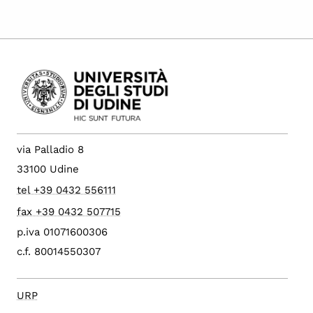
via Palladio 8
33100 Udine
tel +39 0432 556111
fax +39 0432 507715
p.iva 01071600306
c.f. 80014550307
URP