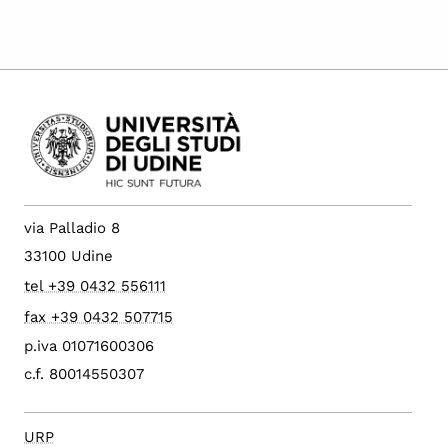
via Palladio 8
33100 Udine
tel +39 0432 556111
fax +39 0432 507715
p.iva 01071600306
c.f. 80014550307
URP