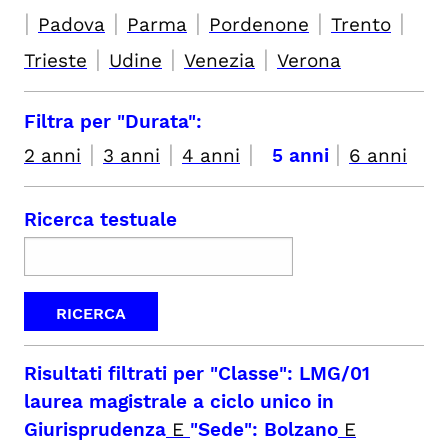
|
|
|
|
|
Padova
Parma
Pordenone
Trento
|
|
|
Trieste
Udine
Venezia
Verona
Filtra per "Durata":
|
|
|
|
2 anni
3 anni
4 anni
5 anni
6 anni
Ricerca testuale
Risultati filtrati per
"Classe": LMG/01
laurea magistrale a ciclo unico in
Giurisprudenza
E
"Sede": Bolzano
E