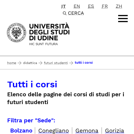
IT
EN
ES
FR
ZH
Passa al contenuto principale
CERCA
tutti i corsi
home
didattica
futuri studenti
Tutti i corsi
Elenco delle pagine dei corsi di studi per i
futuri studenti
Filtra per "Sede":
|
|
|
Bolzano
Conegliano
Gemona
Gorizia