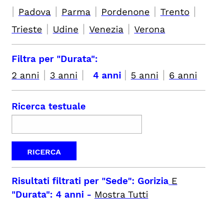
|
|
|
|
|
Padova
Parma
Pordenone
Trento
|
|
|
Trieste
Udine
Venezia
Verona
Filtra per "Durata":
|
|
|
|
2 anni
3 anni
4 anni
5 anni
6 anni
Ricerca testuale
Risultati filtrati per
"Sede": Gorizia
E
"Durata": 4 anni
-
Mostra Tutti