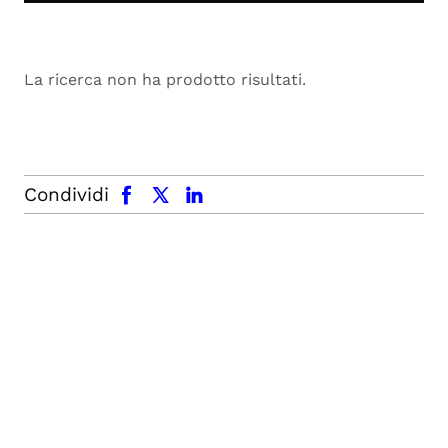
La ricerca non ha prodotto risultati.
facebook
x.com
linkedin
Condividi