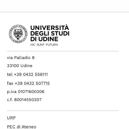
via Palladio 8
33100 Udine
tel +39 0432 556111
fax +39 0432 507715
p.iva 01071600306
c.f. 80014550307
URP
PEC di Ateneo