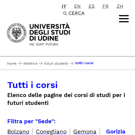
IT
EN
ES
FR
ZH
Passa al contenuto principale
CERCA
tutti i corsi
home
didattica
futuri studenti
Tutti i corsi
Elenco delle pagine dei corsi di studi per i
futuri studenti
Filtra per "Sede":
|
|
|
Bolzano
Conegliano
Gemona
Gorizia