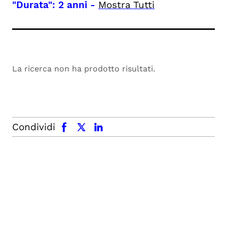
"Durata": 2 anni
-
Mostra Tutti
La ricerca non ha prodotto risultati.
facebook
x.com
linkedin
Condividi