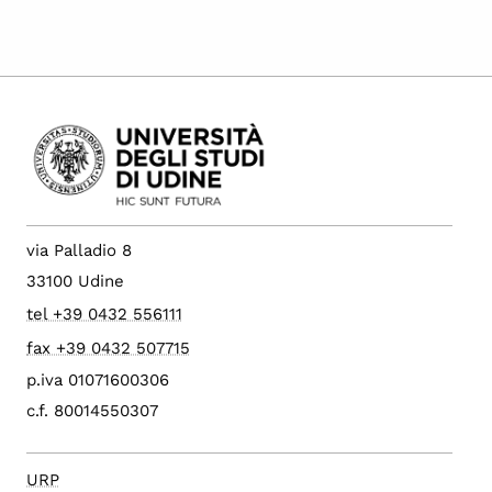
via Palladio 8
33100 Udine
tel +39 0432 556111
fax +39 0432 507715
p.iva 01071600306
c.f. 80014550307
URP