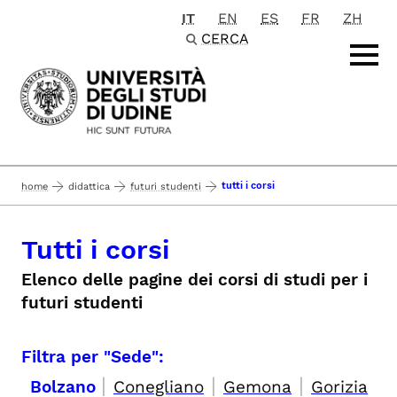
IT
EN
ES
FR
ZH
Passa al contenuto principale
CERCA
tutti i corsi
home
didattica
futuri studenti
Tutti i corsi
Elenco delle pagine dei corsi di studi per i
futuri studenti
Filtra per "Sede":
|
|
|
Bolzano
Conegliano
Gemona
Gorizia