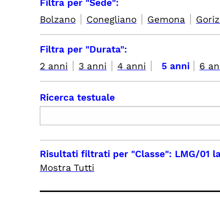
Filtra per "Sede":
|
|
|
Bolzano
Conegliano
Gemona
Goriz
Filtra per "Durata":
|
|
|
|
2 anni
3 anni
4 anni
5 anni
6 an
Ricerca testuale
Risultati filtrati per
"Classe": LMG/01 la
Mostra Tutti