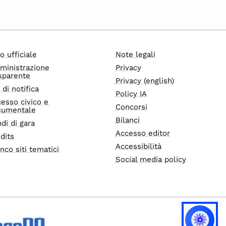
o ufficiale
Note legali
ministrazione
Privacy
sparente
Privacy (english)
i di notifica
Policy IA
esso civico e
Concorsi
cumentale
Bilanci
di di gara
Accesso editor
dits
Accessibilità
nco siti tematici
Social media policy