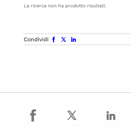
La ricerca non ha prodotto risultati.
facebook
x.com
linkedin
Condividi
facebook