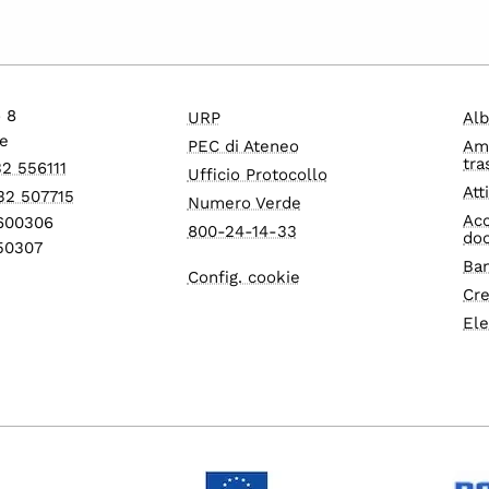
o 8
URP
Alb
e
PEC di Ateneo
Am
tra
32 556111
Ufficio Protocollo
Att
32 507715
Numero Verde
Acc
1600306
800-24-14-33
do
550307
Ban
Config. cookie
Cre
Ele