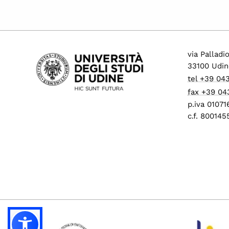
via Palladi
33100 Udin
tel +39 04
fax +39 04
p.iva 0107
c.f. 80014