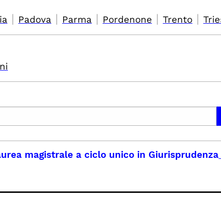
|
|
|
|
|
ia
Padova
Parma
Pordenone
Trento
Trie
ni
urea magistrale a ciclo unico in Giurisprudenza