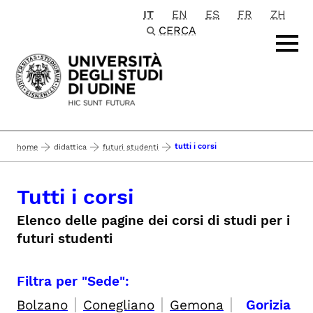
IT
EN
ES
FR
ZH
Passa al contenuto principale
CERCA
tutti i corsi
home
didattica
futuri studenti
Tutti i corsi
Elenco delle pagine dei corsi di studi per i
futuri studenti
Filtra per "Sede":
|
|
|
Bolzano
Conegliano
Gemona
Gorizia