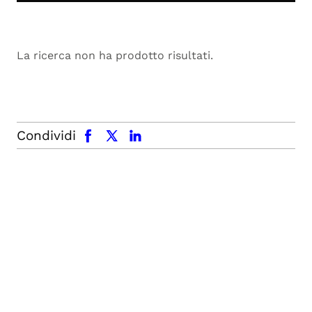
La ricerca non ha prodotto risultati.
facebook
x.com
linkedin
Condividi