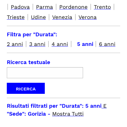
|
|
|
|
|
Padova
Parma
Pordenone
Trento
|
|
|
Trieste
Udine
Venezia
Verona
Filtra per "Durata":
|
|
|
|
2 anni
3 anni
4 anni
5 anni
6 anni
Ricerca testuale
Risultati filtrati per
"Durata": 5 anni
E
"Sede": Gorizia
-
Mostra Tutti