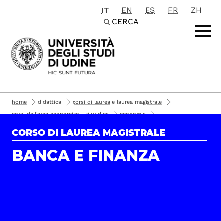
IT
EN
ES
FR
ZH
Passa al contenuto principale
CERCA
home
didattica
corsi di laurea e laurea magistrale
corsi dell'area economico - giuridica
economia
corsi di laurea magistrale
banca e finanza
il corso
CORSO DI LAUREA MAGISTRALE
rapporti di riesame
qualità della formazione
BANCA E FINANZA