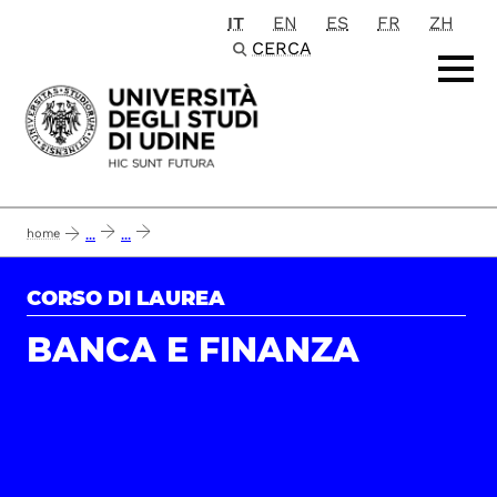
IT
EN
ES
FR
ZH
Passa al contenuto principale
CERCA
home
...
...
report almalaurea - opinione dei laureati ed efficacia del corso di laurea in ba
CORSO DI LAUREA
BANCA E FINANZA