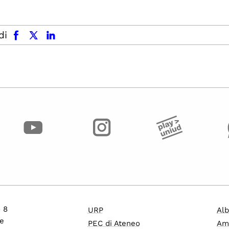
facebook
x.com
linkedin
di
o 8
URP
Alb
e
PEC di Ateneo
Am