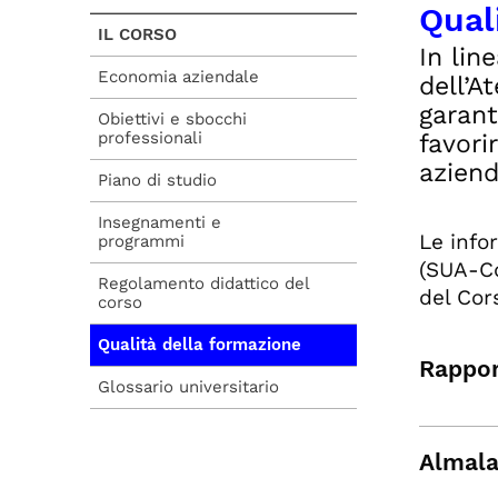
Qual
IL CORSO
In lin
Economia aziendale
dell’A
garant
Obiettivi e sbocchi
professionali
favori
aziend
Piano di studio
Insegnamenti e
Le info
programmi
(SUA-Cd
Regolamento didattico del
del Cor
corso
Qualità della formazione
Rappor
Glossario universitario
Almala