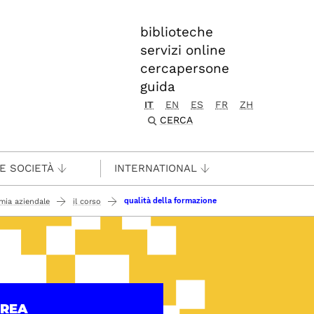
biblioteche
servizi online
cercapersone
guida
IT
EN
ES
FR
ZH
CERCA
 E SOCIETÀ
INTERNATIONAL
qualità della formazione
mia aziendale
il corso
UREA