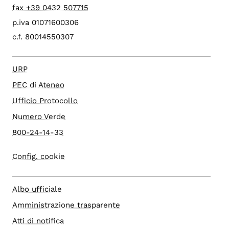
fax +39 0432 507715
p.iva 01071600306
c.f. 80014550307
URP
PEC di Ateneo
Ufficio Protocollo
Numero Verde
800-24-14-33
Config. cookie
Albo ufficiale
Amministrazione trasparente
Atti di notifica