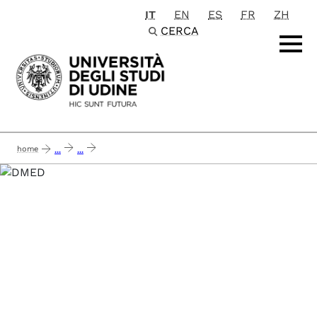
IT
EN
ES
FR
ZH
Passa al contenuto principale
CERCA
home
...
...
report efficacia esterna del corso di laurea magistrale in scienze dello sport d