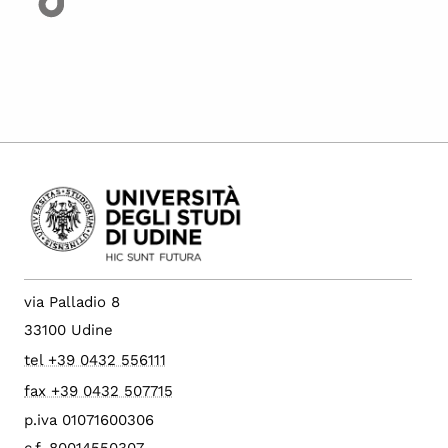
via Palladio 8
33100 Udine
tel +39 0432 556111
fax +39 0432 507715
p.iva 01071600306
c.f. 80014550307