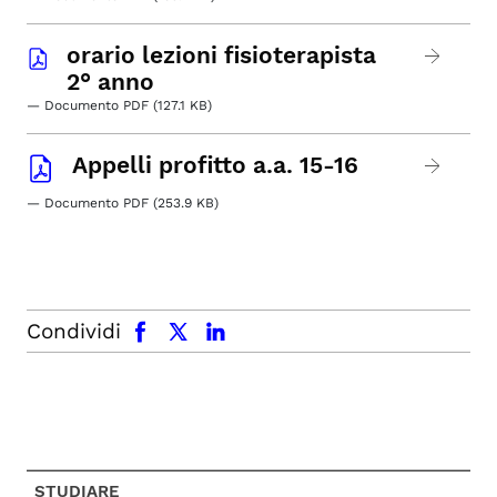
orario lezioni fisioterapista
2° anno
— Documento PDF (127.1 KB)
Appelli profitto a.a. 15-16
— Documento PDF (253.9 KB)
facebook
x.com
linkedin
Condividi
STUDIARE