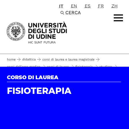
IT
EN
ES
FR
ZH
Passa al contenuto principale
CERCA
home
didattica
corsi di laurea e laurea magistrale
corsi dell'area medica
corsi di laurea
fisioterapia
studiare
calendario lezioni 2015-16
orario delle lezioni
CORSO DI LAUREA
FISIOTERAPIA