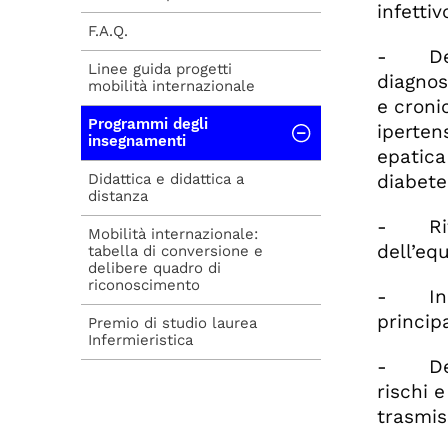
infettiv
F.A.Q.
- Descr
Linee guida progetti
diagnost
mobilità internazionale
e croni
Programmi degli
iperten
insegnamenti
epatica
Didattica e didattica a
diabete 
distanza
- Rifer
Mobilità internazionale:
dell’eq
tabella di conversione e
delibere quadro di
riconoscimento
- Indic
princip
Premio di studio laurea
Infermieristica
- Descr
rischi 
trasmis