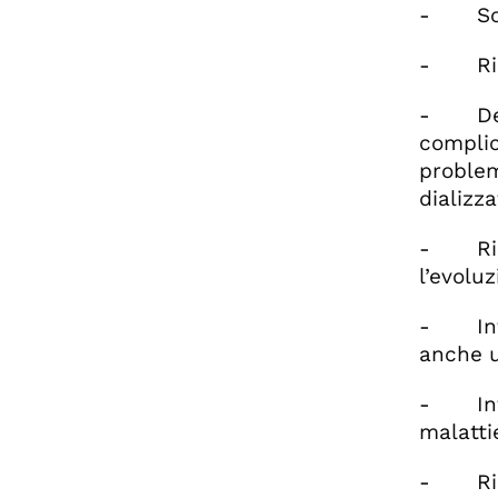
- Sommi
- Rico
- Descr
complic
problemi
dializz
- Ricon
l’evolu
- Inter
anche u
- Inter
malatti
- Ricon