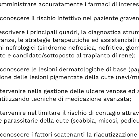
nistrare accuratamente i farmaci di interesse
noscere il rischio infettivo nel paziente gr
ivere i principali quadri, la diagnostica strumen
anze, le strategie terapeutiche ed assistenziali 
 nefrologici (sindrome nefrosica, nefritica, glome
ato e candidato/sottoposto al trapianto di rene);
oscere le lesioni dermatologiche di base (papul
zione delle lesioni pigmentate della cute (nevi/m
venire nella gestione delle ulcere venose ed art
tilizzando tecniche di medicazione avanzata;
venire nel limitare il rischio di contagio attrav
e parassitarie della cute (scabbia, micosi, pedicu
oscere i fattori scatenanti la riacutizzazione e 