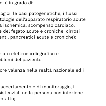
, è in grado di:
ici, le basi patogenetiche, i flussi
patologie dell’apparato respiratorio acute
atia ischemica, scompenso cardiaco,
e del fegato acute e croniche, cirrosi
nti, pancreatici acute e croniche);
iato elettrocardiografico e
oblemi del paziente;
e valenza nella realtà nazionale ed i
 accertamento e di monitoraggio, i
sistenziali nella persona con infezione
ontatto;