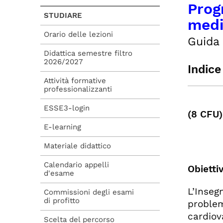
Prog
STUDIARE
medi
Orario delle lezioni
Guida 
Didattica semestre filtro
2026/2027
Indice
Attività formative
professionalizzanti
Mo
Mo
ESSE3-login
(8 CFU)
Mo
E-learning
Mo
Mo
Materiale didattico
Mo
Calendario appelli
Mo
Obiettiv
d'esame
L’Inseg
Commissioni degli esami
di profitto
problem
cardiova
Scelta del percorso