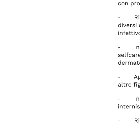
con prob
- Ricon
diversi
infetti
- Inter
selfcar
dermato
- Appli
altre f
- Indic
internis
- Ricon