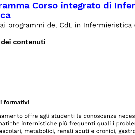
ramma Corso integrato di Inferm
ca
ai programmi del CdL in Infermieristica 
 dei contenuti
dulo: MEDICINA INTERNA
dulo: MALATTIE INFETTIVE
dulo: NEFROLOGIA
dulo: DERMATOLOGIA
dulo: INFERMIERISTICA MEDICA
dulo: INFERMIERISTICA NELLE MALATTIE INFET
dulo: SCIENZE DIETETICHE
i formativi
namento offre agli studenti le conoscenze neces
atiche internistiche più frequenti quali i problem
scolari, metabolici, renali acuti e cronici, gastro