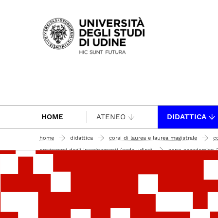
Passa al contenuto principale
HOME
ATENEO
DIDATTICA
home
didattica
corsi di laurea e laurea magistrale
c
programmi degli insegnamenti (sede udine)
anno accademico 
programma corso integrato di infermieristica clinica in area medica