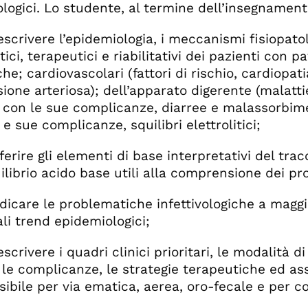
ologici. Lo studente, al termine dell’insegnamento
ivere l’epidemiologia, i meccanismi fisiopatolog
ici, terapeutici e riabilitativi dei pazienti con 
che; cardiovascolari (fattori di rischio, cardiop
sione arteriosa); dell’apparato digerente (malatti
 con le sue complicanze, diarree e malassorbime
e sue complicanze, squilibri elettrolitici;
ire gli elementi di base interpretativi del tracc
uilibrio acido base utili alla comprensione dei pr
are le problematiche infettivologiche a maggior
ali trend epidemiologici;
ivere i quadri clinici prioritari, le modalità di
e le complicanze, le strategie terapeutiche ed as
sibile per via ematica, aerea, oro-fecale e per c