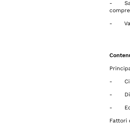
- Saper
compren
- Valut
Contenu
Principa
- Cia
- Dis
- Ed
Fattori 