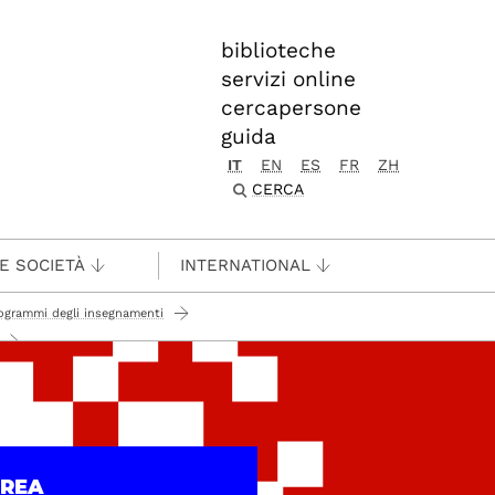
biblioteche
servizi online
cercapersone
guida
IT
EN
ES
FR
ZH
CERCA
 E SOCIETÀ
INTERNATIONAL
ogrammi degli insegnamenti
UREA