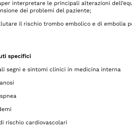
 interpretare le principali alterazioni dell’equil
sione dei problemi del paziente;
are il rischio trombo embolico e di embolia po
ti specifici
li segni e sintomi clinici in medicina interna
nosi
pnea
emi
di rischio cardiovascolari