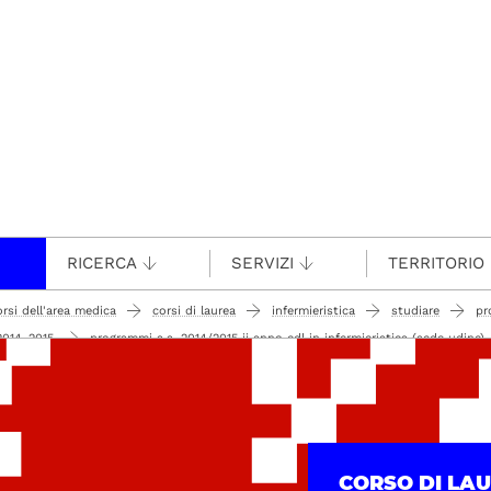
RICERCA
SERVIZI
TERRITORIO
orsi dell'area medica
corsi di laurea
infermieristica
studiare
pr
2014-2015
programmi a.a. 2014/2015 ii anno cdl in infermieristica (sede udine)
CORSO DI LA