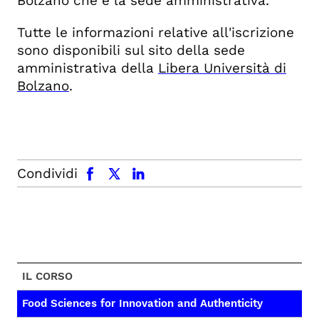
Bolzano che è la sede amministrativa.
Tutte le informazioni relative all'iscrizione
sono disponibili sul sito della
sede
amministrativa della
Libera Università di
Bolzano
.
facebook
x.com
linkedin
Condividi
IL CORSO
Food Sciences for Innovation and Authenticity