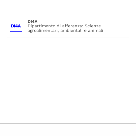
DI4A
Dipartimento di afferenza: Scienze
agroalimentari, ambientali e animali