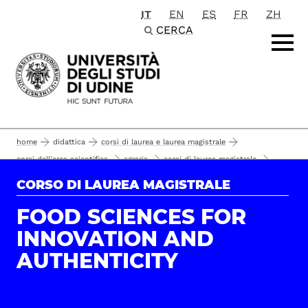
IT
EN
ES
FR
ZH
Passa al contenuto principale
CERCA
home
didattica
corsi di laurea e laurea magistrale
corsi dell'area scientifica
agraria
corsi di laurea magistrale
food sciences for innovation and authenticity
il corso
CORSO DI LAUREA MAGISTRALE
food sciences for innovation and authenticity
FOOD SCIENCES FOR
INNOVATION AND
AUTHENTICITY