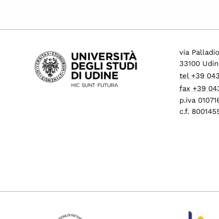
via Palladi
33100 Udin
tel +39 04
fax +39 04
p.iva 0107
c.f. 80014