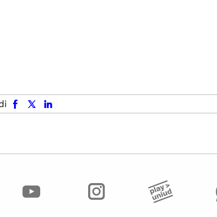
facebook
x.com
linkedin
di