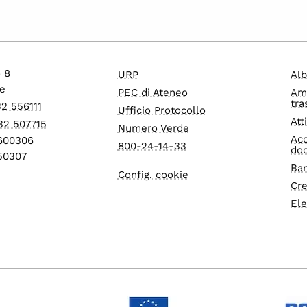
o 8
URP
Alb
e
PEC di Ateneo
Am
tra
32 556111
Ufficio Protocollo
Att
32 507715
Numero Verde
Acc
1600306
800-24-14-33
do
550307
Ban
Config. cookie
Cre
Ele