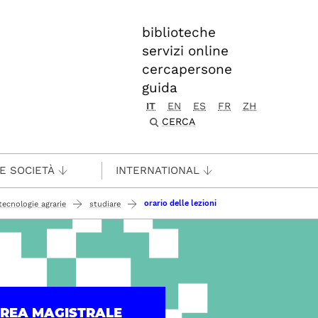
biblioteche
servizi online
cercapersone
guida
IT
EN
ES
FR
ZH
CERCA
 E SOCIETÀ
INTERNATIONAL
orario delle lezioni
tecnologie agrarie
studiare
UREA MAGISTRALE