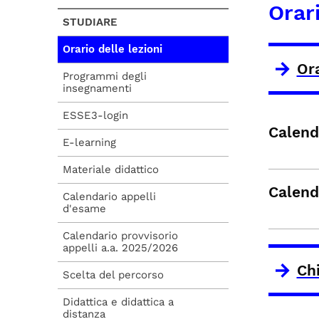
Orari
STUDIARE
Orario delle lezioni
Or
Programmi degli
insegnamenti
ESSE3-login
Calenda
E-learning
Materiale didattico
Calenda
Calendario appelli
d'esame
Calendario provvisorio
appelli a.a. 2025/2026
Chi
Scelta del percorso
Didattica e didattica a
distanza