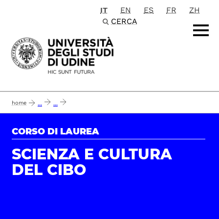
IT
EN
ES
FR
ZH
Passa al contenuto principale
CERCA
home
...
...
report opinioni enti ed imprese del corso di laurea in scienza e cultura del cib
CORSO DI LAUREA
SCIENZA E CULTURA
DEL CIBO