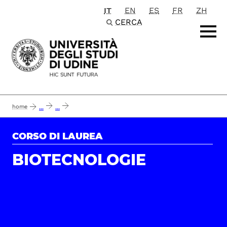
IT
EN
ES
FR
ZH
Passa al contenuto principale
CERCA
home
...
...
report opinioni degli studenti del corso di laurea in biotecnologie
CORSO DI LAUREA
BIOTECNOLOGIE