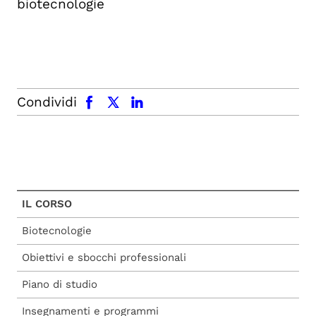
biotecnologie
facebook
x.com
linkedin
Condividi
IL CORSO
Biotecnologie
Obiettivi e sbocchi professionali
Piano di studio
Insegnamenti e programmi